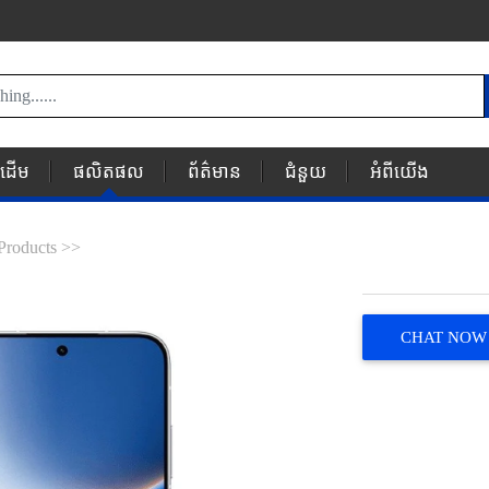
័រដើម
ផលិតផល
ព័ត៌មាន
ជំនួយ
អំពីយើង
Products >>
CHAT NOW