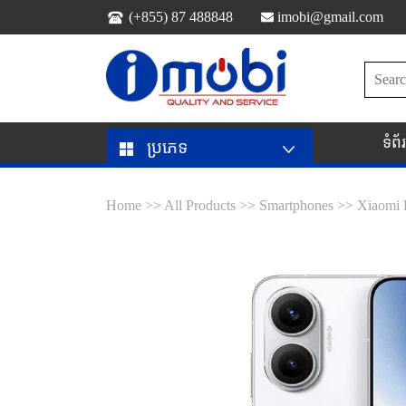
(+855) 87 488848
imobi@gmail.com
ទំព
ប្រភេទ
Home >>
All Products >>
Smartphones >>
Xiaomi 