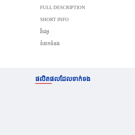
FULL DESCRIPTION
SHORT INFO
វីដេអូ
ទំនាកទំនង
ផលិតផលដែលទាក់ទង
$1039 | 1109
$269
| 1249
$239