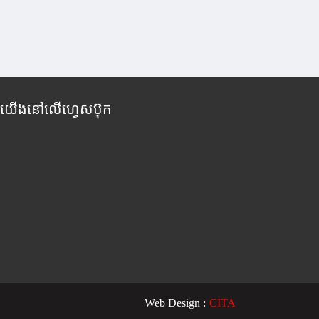
កយើងនៅលើហ្វេសប៊ុក
Web Design :
CITA